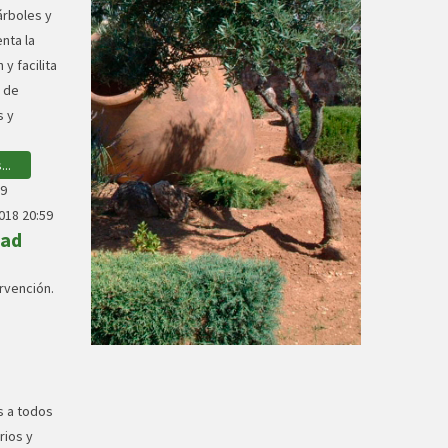
árboles y
nta la
 y facilita
d de
s y
..
19
018 20:59
dad
ervención.
 a todos
rios y