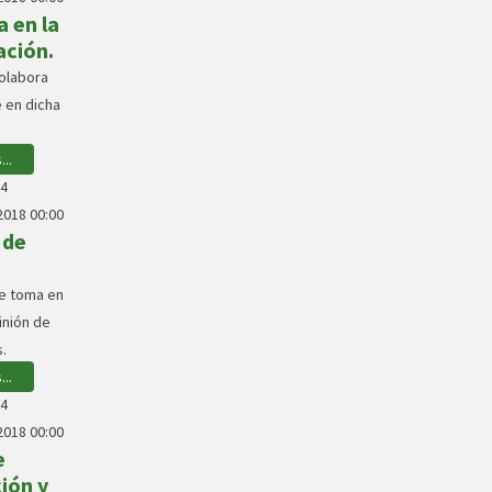
 en la
ación.
colabora
 en dicha
..
14
018 00:00
 de
e toma en
inión de
.
..
14
018 00:00
e
ión y