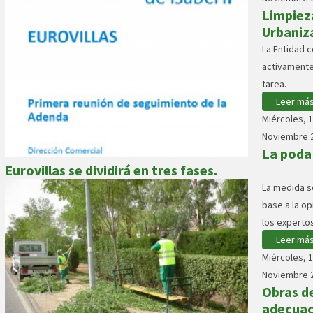
Limpieza
Urbaniz
La Entidad 
activamente
tarea.
Leer más.
Miércoles, 
Noviembre 2
La poda
Eurovillas se dividirá en tres fases.
La medida s
base a la op
los expertos
Leer más.
Miércoles, 
Noviembre 2
Obras d
adecuac