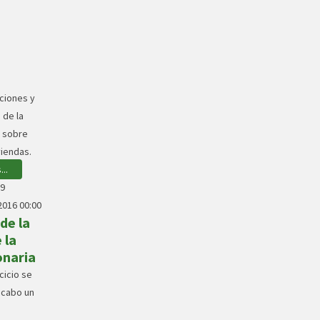
iones y
 de la
l sobre
viendas.
..
09
016 00:00
de la
 la
onaria
cicio se
 cabo un