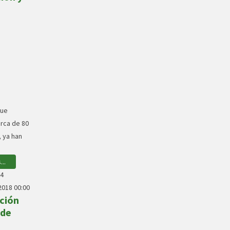
que
erca de 80
, ya han
.
..
14
018 00:00
cción
 de