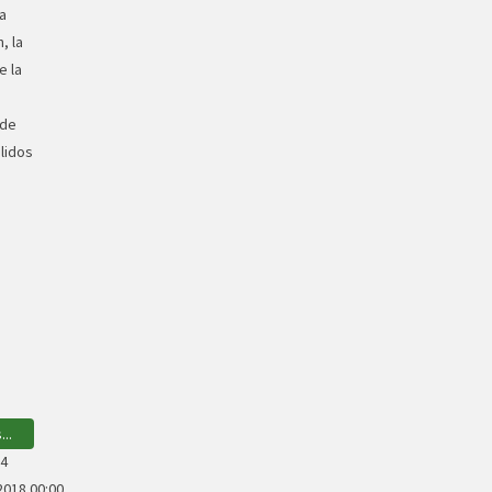
a
, la
e la
 de
lidos
..
14
018 00:00