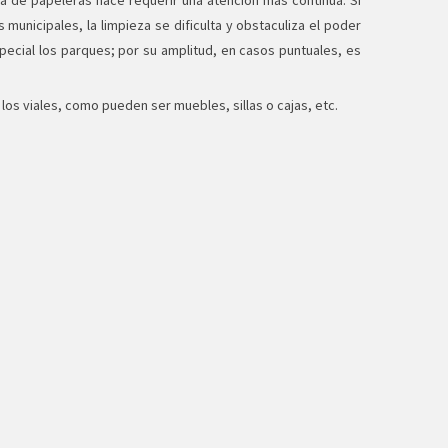
a de papeleras hace requerir una atención más continua. Si
unicipales, la limpieza se dificulta y obstaculiza el poder
pecial los parques; por su amplitud, en casos puntuales, es
s viales, como pueden ser muebles, sillas o cajas, etc.