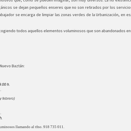
otivos que, como se pueden imaginar, son muy diversos. La no existenci
icos se dejan pequeños enseres que no son retirados por los servicios m
rabajador se encarga de limpiar las zonas verdes de la Urbanización, en es
ecogiendo todos aquellos elementos voluminosos que son abandonados en lo
 Nuevo Baztán:
9.00 h.
.
y febrero)
.
h.
luminosos llamando al tfno. 918 735 011.