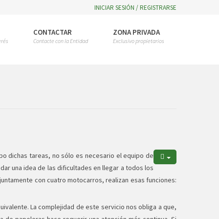
INICIAR SESIÓN / REGISTRARSE
CONTACTAR
ZONA PRIVADA
erés
Contacte con la Entidad
Exclusivo propietarios
abo dichas tareas, no sólo es necesario el equipo de
r una idea de las dificultades en llegar a todos los
njuntamente con cuatro motocarros, realizan esas funciones:
ivalente. La complejidad de este servicio nos obliga a que,