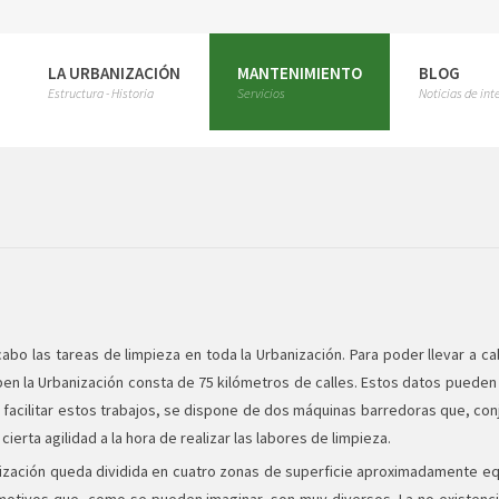
LA URBANIZACIÓN
MANTENIMIENTO
BLOG
Estructura - Historia
Servicios
Noticias de int
cabo las tareas de limpieza en toda la Urbanización. Para poder llevar a c
 la Urbanización consta de 75 kilómetros de calles. Estos datos pueden da
ra facilitar estos trabajos, se dispone de dos máquinas barredoras que, co
ierta agilidad a la hora de realizar las labores de limpieza.
nización queda dividida en cuatro zonas de superficie aproximadamente equ