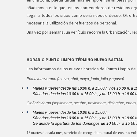
en una zona, pueda tardar más tiempo en su limpieza por m
añadimos a esto que, en los contenedores de residuos orgán
llegar a todos los sitios como sería nuestro deseo. Otro t
necesaria la utilización de refuerzos de personal.
Una vez por semana, un vehículo recorre la Urbanización, r
HORARIO PUNTO LIMPIO TÉRMINO NUEVO BAZTÁN
Les informamos de los nuevos horarios del Punto Limpio de
Primavera/verano (marzo, abril, mayo, junio, julio y agosto)
Martes y jueves: desde las 10:00 h. a 15:00 h y de 16.00 h. a 1
S
á
bados: desde las 10:00 h. a 15:00 h., y de 16:00 h. a 19:00 h
Otoño/invierno (septiembre, octubre, noviembre, diciembre, enero 
Martes y jueves: desde las 10:00 h. a 15:00 h.
S
á
bados: desde las 10:00 h. a 15:00 h., y de 16:00 h. a 19:00 h
Se añade la apertura de los domingos de 10.00 h. a 15.00 
1º martes de cada mes, servicio de recogida mensual de enseres vo